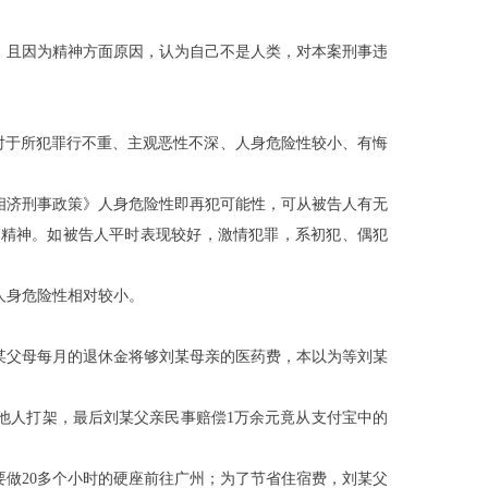
，且因为精神方面原因，认为自己不是人类，对本案刑事违
6、对于所犯罪行不重、主观恶性不深、人身危险性较小、有悔
相济刑事政策》人身危险性即再犯可能性，可从被告人有无
宽精神。如被告人平时表现较好，激情犯罪，系初犯、偶犯
人身危险性相对较小。
某
父母每月的退休金将够刘
某
母亲的医药费，本以为等刘
某
他人打架，最后刘
某
父亲民事赔偿
1万余元竟从支付宝中的
要做
20多个小时的硬座前往广州；为了节省住宿费，刘
某
父