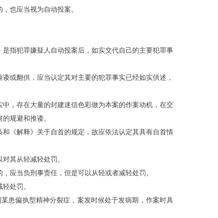
的，也应当视为自动投案。
，是指犯罪嫌疑人自动投案后，如实交代自己的主要犯罪事
推诿或翻供，应当认定其对主要的犯罪事实已经如实供述，
实中，存在大量的封建迷信色彩做为本案的作案动机，在交
何的规避和推诿。
条和《解释》关于自首的规定，故应依法认定其具有自首情
以对其从轻减轻处罚。
的，应当负刑事责任，但是可以从轻或者减轻处罚。
减轻处罚。
刘
某
患偏执型精神分裂症，案发时候处于发病期，作案时具