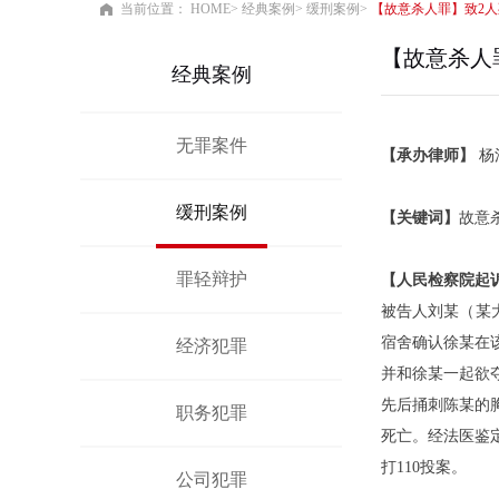
当前位置：
HOME
经典案例
缓刑案例
【故意杀人罪】致2
【故意杀人
经典案例
无罪案件
【承办律师】
杨
缓刑案例
【关键词】
故意
罪轻辩护
【
人民检察院起
被告人
刘
某（
某
宿舍确认徐某在
经济犯罪
并和徐某一起欲
先后捅刺陈某的
职务犯罪
死亡。经法医鉴
打
110投案。
公司犯罪