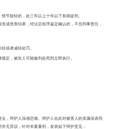
；情节较轻的，处三年以上十年以下有期徒刑。
候造成危害结果，经法定程序鉴定确认的，不负刑事责任，
从轻或者减轻处罚。
。
律规定，被告人可能被判处死刑立即执行
逝去，辩护人深感悲痛。辩护人在此对被害人的亲属深表同
用并无异议，针对本案量刑，发表如下辩护意见：