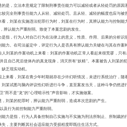
述的是，立法本意规定了限制刑事责任能力可以减轻或者从轻处罚的原因
比较完全刑事责任能力人从轻、减轻处罚。且从轻、减轻的幅度也应与被
来看，刘
某
在实施违法犯罪行为时，刘
某
在行为时，其辨认能力与控制能
，辨认能力严重削弱。致使了本案悲剧的发生。
力是指，行为人对自己行为在法律上的意义，性质、作用、后果的分析识
别能力。在司法鉴定中，评定行为人是否具有辨认能力关键在与其在作案
告人刘
某
的作案动机上来看：刘
某
的作案动机正常人看起来很荒谬，只有
，并且自己死后使体内的真龙现身，消灭所有“妖精”。本案被告人刘
某
的
，缺乏现实动机。
因上来看，刘
某
在青少年时期就存在少许幻听情况，未进行系统治疗，随
，刘
某
试图与脑内评议性幻听进行斗争，直至案发当天，这种斗争仍然进
精卫”而不是“龙”的“心理暗示性”声音影响，才实施做案。
述，刘
某
的犯罪时，辨认能力严重削弱，造成本次悲剧的产生。
以及行为前控制能力严重削弱。
制能力是指，行为人具备控制自己实施与不实施为刑法所制止、所制裁的
缺失，主要判断其社会适应能力受损程度即既往生活方式。