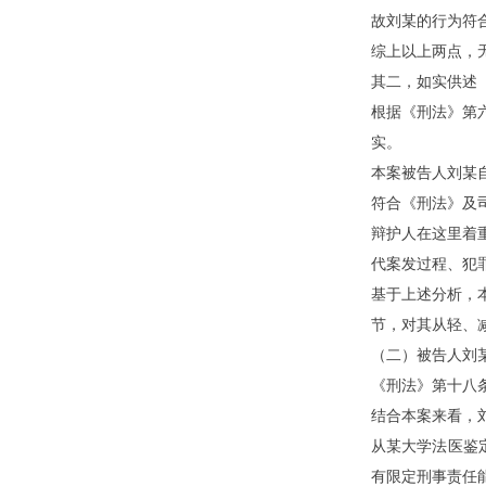
故刘
某
的行为符
综上以上两点，
其二，如实供述
根据《刑法》第
实。
本案被告人刘
某
符合《刑法》及
辩护人在这里着
代案发过程、犯
基于上述分析，
节，对其从轻、
（二）被告人刘
《刑法》第十八
结合本案来看，
从
某
大学法医鉴
有限定刑事责任