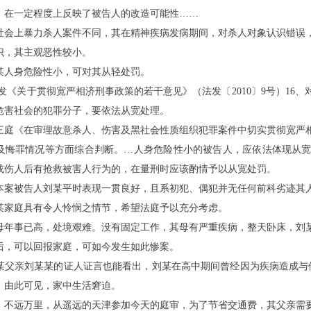
，在一定程度上反映了被告人的改造可能性
……
社会上暴力杀人案件不同，其在精神疾病发病期间，对杀人对象认识错误
识，其主观恶性较小。
某
人身危险性小，可对其从轻处罚。
发《关于贯彻宽严相济刑事政策的若干意见》（法发〔
2010〕9号）1
危害社会的犯罪分子，要依法从宽处理。
三庭《在审理故意杀人、伤害及黑社会性质组织犯罪案件中切实贯彻宽严
及悔罪情况等方面综合判断。
…人身危险性小的被告人，应依法体现从
或伤人后有抢救被害人行为的，在量刑时应该酌情予以从宽处罚。
本案被告人刘
某
平时表现一贯良好，且系初犯、偶犯并无任何前科劣迹其
某
家庭具有令人怜悯之情节，希望法庭予以充分考虑。
母年事已高，处境艰难。没有固定工作，其母有严重疾病，整天卧床，刘
后，可以回报家庭，可如今发生如此惨案。
某
父亲刘
某某
的证人证言也能看出，刘
某
在高中期间曾经因为疾病造成与
，由此可见，家中生活窘迫。
，不远万里，从遥远的天津参加今天的庭审，为了节省交通费，其父亲需