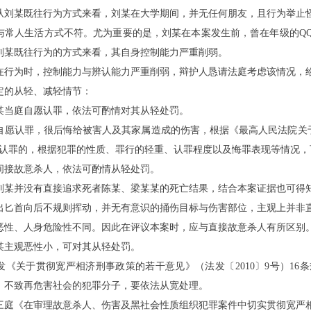
从刘
某
既往行为方式来看，刘
某
在大学期间，并无任何朋友，且行为举止
与常人生活方式不符。尤为重要的是，刘
某
在本案发生前，曾在年级的
Q
刘
某
既往行为的方式来看，其自身控制能力严重削弱。
在行为时，控制能力与辨认能力严重削弱，辩护人恳请法庭考虑该情况，
定的从轻、减轻情节：
某
当庭自愿认罪，依法可酌情对其从轻处罚。
自愿认罪，很后悔给被害人及其家属造成的伤害，根据《最高人民法院关
愿认罪的，根据犯罪的性质、罪行的轻重、认罪程度以及悔罪表现等情况，
间接故意杀人，依法可酌情从轻处罚。
刘
某
并没有直接追求死者陈
某
、梁
某某
的死亡结果，结合本案证据也可得
出匕首向后不规则挥动，并无有意识的捅伤目标与伤害部位，主观上并非
恶性、人身危险性不同。因此在评议本案时，应与直接故意杀人有所区别
某
主观恶性小，可对其从轻处罚。
发《关于贯彻宽严相济刑事政策的若干意见》（法发〔
2010〕9号）
、不致再危害社会的犯罪分子，要依法从宽处理。
三庭《在审理故意杀人、伤害及黑社会性质组织犯罪案件中切实贯彻宽严