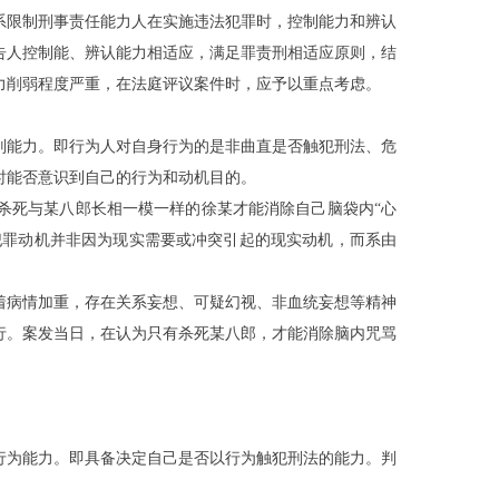
系限制刑事责任能力人在实施违法犯罪时，控制能力和辨认
告人控制能、辨认能力相适应，满足罪责刑相适应原则，结
力削弱程度严重，在法庭评议案件时，应予以重点考虑。
别能力。即行为人对自身行为的是非曲直是否触犯刑法、危
时能否意识到自己的行为和动机目的。
杀死与
某
八郎长相一模一样的徐
某
才能消除自己脑袋内
“心
犯罪动机并非因为现实需要或冲突引起的现实动机，而系由
着病情加重，存在关系妄想、可疑幻视、非血统妄想等精神
行。案发当日，在认为只有杀死
某
八郎，才能消除脑内咒骂
行为能力。即具备决定自己是否以行为触犯刑法的能力。判