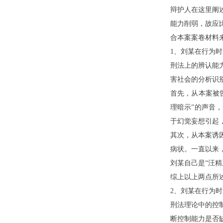
辩护人在这里阐
能力削弱，故应
合本案案卷材料
1、刘
某
在行为时
刑法上的辨认能
害社会的分析识
首先，从本案被
理暗示”的声音
于幻觉妄想引起
其次，从本案诱
病状。一直以来
刘
某
自己是
“汪
综上以上两点所
2、刘
某
在行为时
刑法理论中的控
断控制能力是否