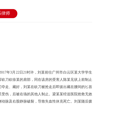
系律师
17年3月22日21时许，刘
某
前往广州市白云区
某
大学学生
挥砍刀砍徐某的肩部，同在该房的受害人陈某见状上前制止
刀夺走、藏好，刘
某
在砍刀被抢走后即拔出藏在腰间的匕首
某
受伤，后被在场的其他人制止。梁
某某
经送医院抢救无效
侧动脉及右股静脉破裂，导致失血性休克死亡。刘
某
随后拨