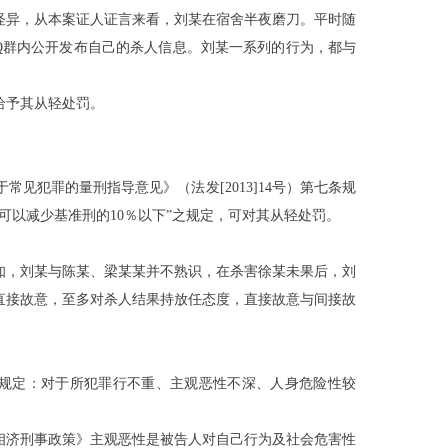
怪异，从本案证人证言来看，刘
某
在宿舍半夜磨刀。平时随
Q群内公开发布自己的杀人信息。刘
某
一系列的行为，都与
给予其从轻处罚。
于常见犯罪的量刑指导意见》（法发
[2013]14号）第七条规
可以减少基准刑的10％以下”之规定，可对其从轻处罚。
知，刘
某
与陈
某
、梁
某某
并不熟识，在杀害徐
某
未果后，刘
直接故意，至多对杀人结果持放任态度，直接故意与间接故
。
16条规定：对于所犯罪行不重、主观恶性不深、人身危险性较
相济刑事政策》主观恶性是被告人对自己行为及社会危害性