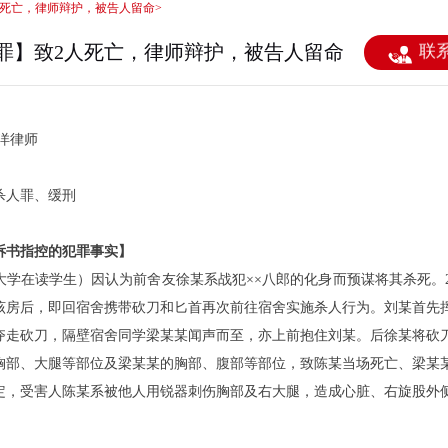
人死亡，律师辩护，被告人留命

罪】致2人死亡，律师辩护，被告人留命
联
洋
律师
杀人罪、缓刑
诉书指控的犯罪事实
】
大学在读学生）因认为前舍友
徐某
系战犯
××八郎的化身而预谋将其杀死。20
该房后，即回宿舍携带砍刀和匕首再次前往
宿舍
实施杀人行为。刘
某
首先
夺走砍刀，隔壁宿舍同学梁
某某
闻声而至，亦上前抱住刘
某
。后徐某将砍
胸部、大腿等部位及梁
某某
的胸部、腹部等部位，致陈某当场死亡、梁
某
定，受害人陈某系被他人用锐器刺伤胸部及右大腿，造成心脏、右旋股外