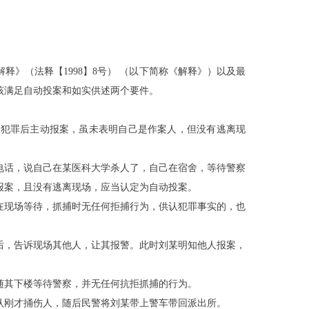
解释》（法释【
1998】8号） （以下简称《解释》）以及最
应该满足自动投案和如实供述两个要件。
指犯罪后主动报案，虽未表明自己是作案人，但没有逃离现
0电话，说自己在
某
医科大学杀人了，自己在宿舍，等待警察
报案，且没有逃离现场，应当认定为自动投案。
在现场等待，抓捕时无任何拒捕行为，供认犯罪事实的，也
后，告诉现场其他人，让其报警。此时刘
某
明知他人报案，
随其下楼等待警察，并无任何抗拒抓捕的行为。
认刚才捅伤人，随后民警将刘
某
带上警车带回派出所。