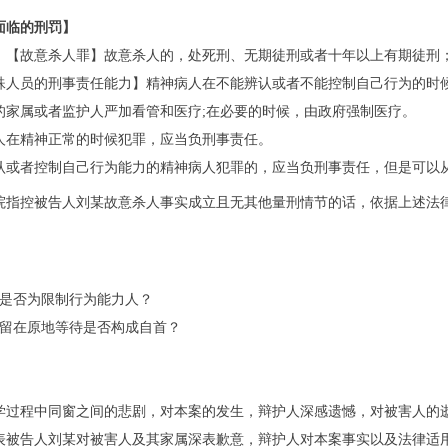
面临的刑罚】
 【
故意杀人罪
】故意杀人的，处死刑、无期徒刑或者十年以上有期徒刑
殊人员的刑事责任能力】精神病人在不能辨认或者不能控制自己行为的时
的家属或者监护人严加看管和医疗
;在必要的时候，由政府强制医疗。
人在精神正常的时候犯罪，应当负刑事责任。
认或者控制自己行为能力的精神病人犯罪的，应当负刑事责任，但是可以
院指控被告人刘某故意杀人事实成立且无其他量刑情节的话，依据上述法
】
是否为限制行为能力人？
留在原地等待是否构成自首
？
】
学过程中同窗之间的悲剧，对本案的发生，辩护人深感遗憾，对被害人的
表被告人刘
某
对被害人及其家属深表歉意，辩护人对本案事实以及法律适