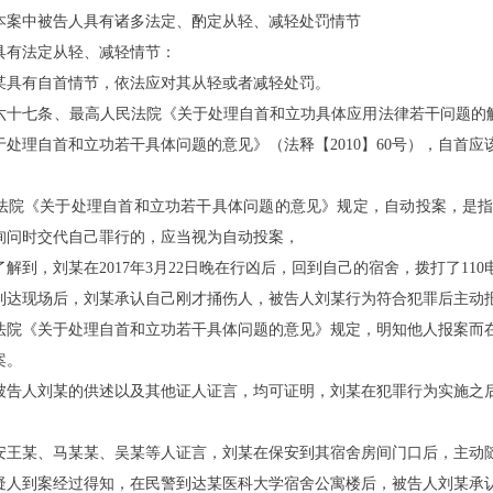
本案中被告人具有诸多法定、酌定从轻、减轻处罚情节
具有法定从轻、减轻情节：
某
具有自首情节，依法应对其从轻或者减轻处罚。
六十七条、最高人民法院《关于处理自首和立功具体应用法律若干问题的
于处理自首和立功若干具体问题的意见》（法释【2010】60号），自首
法院《关于处理自首和立功若干具体问题的意见》规定，自动投案，是
询问时交代自己罪行的，应当视为自动投案，
了解到，刘
某
在
2017年3月22日晚在行凶后，回到自己的宿舍，拨打了11
到达现场后，刘
某
承认自己刚才捅伤人，被告人刘
某
行为符合犯罪后主动
法院《关于处理自首和立功若干具体问题的意见》规定，明知他人报案而
案。
被告人刘
某
的供述以及其他证人证言，均可证明，刘
某
在犯罪行为实施之
安王
某
、马
某某
、吴
某
等人证言，刘
某
在保安到其宿舍房间门口后，主动
疑人到案经过得知，在民警到达
某
医科大学宿舍公寓楼后，被告人刘
某
承