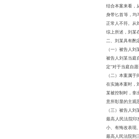
结合本案来看，
身带匕首等，均
正常人不符。从
综上所述，刘
某
二、刘
某
具有酌
（一）被告人刘
被告人刘
某
当庭
定“对于当庭自
（二）本案属于
在实施本案时，
某
被控制时，拿
意所彰显的主观
（三）被告人刘
最高人民法院印
小、有悔改表现
最高人民法院刑