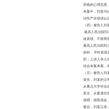
所抱的心理态度
本案中，刘
某
与
法性产生错误认
（四）被告人刘
最高人民法院印
改表现、不致再
最高人民法院刑
前科、平时表现
的；上诉人杀人
结合本案来看，
（五）被告人刘
首先，刘
某
的父
从重点大学毕业
其次，从案卷刘
借呗，借取现金
最后，刘
某
父亲