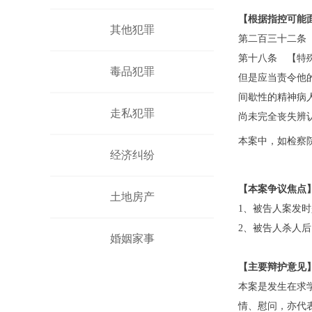
【根据指控可能
其他犯罪
第
二
百
三十二
条
第十八条 【特
毒品犯罪
但是应当责令他
间歇性的精神病
走私犯罪
尚未完全丧失辨
本案中，如检察
经济纠纷
【本案争议焦点
土地房产
1、
被告人案发时
2、
被告人杀人后
婚姻家事
【主要辩护意见
本案是发生在求
情、慰问，亦代