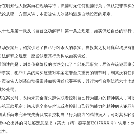
合在明知他人报案而在现场等待，抓捕时无任何拒捕行为，供认犯罪事实
无论从哪一方面来讲，本案被告人刘
某
均满足自动投案的规定。
六十七条第一款及《自首立功解释》第一条之规定，如实供述自己的罪行
自动投案后，如实供述了自己行凶杀人的事实。自投案之初到庭审均没有
司法解释之规定，应当认定其行为构成如实供述。
重阐述的是：刘
某
侦察阶段的供述交代了全部犯罪事实，尽管在该犯罪事
罪事实、犯罪工具的购买这些对本案定罪至关重要的细节时，刘
某
没有任
本案被告人刘
某
自动投案并如实供述犯罪事实，其行为符合刑法第六十七
减轻处罚。
某
在案发时，系尚未完全丧失辨认或者控制自己行为能力的精神病人，可
条第三款规定：尚未完全丧失辨认或者控制自己行为能力的精神病人犯罪
刘
某
系尚未完全丧失辨认或者控制自己行为能力的精神病人，可对其从轻
定中心出具的司法鉴定意见书（
某
大（精）鉴字第
J2017
XXX
号）认定：
能力。