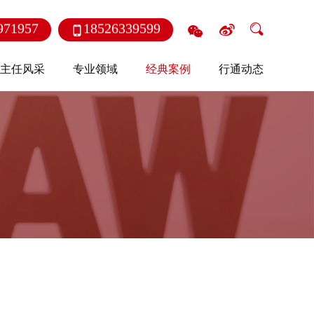



971957
18526339599

主任风采
专业领域
经典案例
行通动态