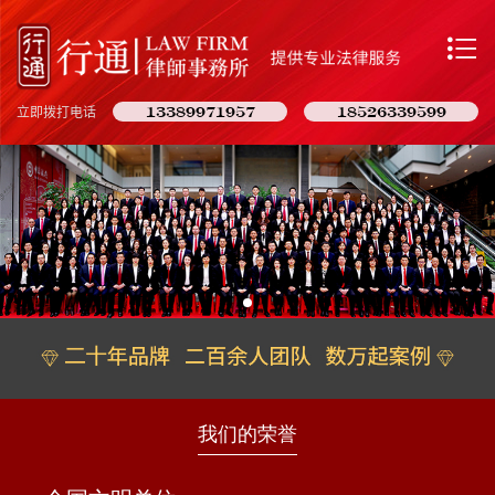

13389971957
18526339599
立即拨打电话
13389971957
18526339599
即刻拨打电话
我们的荣誉