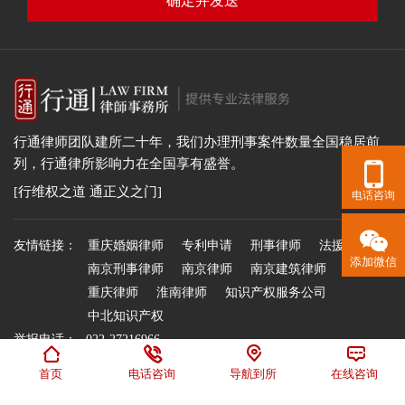
确定并发送
行通律师团队建所二十年，我们办理刑事案件数量全国稳居前

列，行通律所影响力在全国享有盛誉。
[行维权之道 通正义之门]
电话咨询

友情链接：
重庆婚姻律师
专利申请
刑事律师
法援吧
南京刑事律师
南京律师
南京建筑律师
重庆律师
淮南律师
知识产权服务公司
中北知识产权
举报电话：
022-27216966




举报邮箱：
office @xingtonglvsuo.com
首页
电话咨询
导航到所
在线咨询