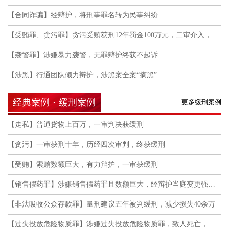
【合同诈骗】经辩护，将刑事罪名转为民事纠纷
【受贿罪、贪污罪】贪污受贿获刑12年罚金100万元，二审介入，获轻判
【袭警罪】涉嫌暴力袭警，无罪辩护终获不起诉
【涉黑】行通团队倾力辩护，涉黑案全案“摘黑”
经典案例 · 缓刑案例
更多缓刑案例
【走私】普通货物上百万，一审判决获缓刑
【贪污】一审获刑十年，历经四次审判，终获缓刑
【受贿】索贿数额巨大，有力辩护，一审获缓刑
【销售假药罪】涉嫌销售假药罪且数额巨大，经辩护当庭变更强制措施，获缓刑判决
【非法吸收公众存款罪】量刑建议五年被判缓刑，减少损失40余万
【过失投放危险物质罪】涉嫌过失投放危险物质罪，致人死亡，律师介入后成功取保候审并缓刑